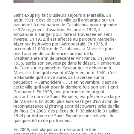
Saint-Exupéry fait plusieurs séjours à Marseille. En
aoùt 1921, c’est de cette ville qu’il embarque sur un
paquebot à destination de Casablanca pour rejoindre
le 37e régiment d’aviation. En janvier 1922, il
embarque à Tanger pour faire la traversée en sens
inverse. En 1932, il est affecté au parcours Marseille-
Alger sur hydravion par l’Aéropostale. En 1935, il
accompli 11 000 km de Casablanca à Marseille pour
une tournée de conférences autour de la
Méditerranée afin de présenter Air France. En janvier
1936, après son sauvetage dans le désert, il embarque
du Caire sur le paquebot Kawsar qui le débarque à
Marseille. Lorsqu’il revient d’Alger en aoùt 1940, c’est
à Marseille qu’il arrive après sa traversée sur la
paquebot » Lamoricière « . Et en novembre, c’est de
cette ville qu’il voit pour la dernière fois son ami Henri
Guillaumet. En 1998, une gourmette en argent
portant le nom de Saint-Exupéry, est pÃªchée au large
de Marseille. En 2000, plusieurs vestiges d’un avion de
reconnaissance Lightning sont découverts près de l’île
de Riou. En 2003, des pièces du P-38 piloté le 31 juillet
1944 par Antoine de Saint-Exupéry sont relevées de
quelques 60 m de profondeur.
En 2009, une plaque commémorant le 65e