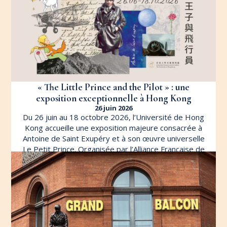
« The Little Prince and the Pilot » : une
exposition exceptionnelle à Hong Kong
26 juin 2026
Du 26 juin au 18 octobre 2026, l’Université de Hong
Kong accueille une exposition majeure consacrée à
Antoine de Saint Exupéry et à son œuvre universelle
Le Petit Prince. Organisée par l’Alliance Française de
Hong Kong en partenariat avec le University Museum
and Art Gallery […]
LIRE L'ARTICLE