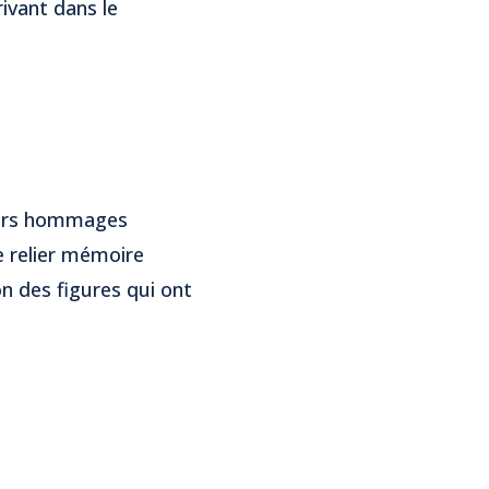
rivant dans le
ieurs hommages
e relier mémoire
on des figures qui ont