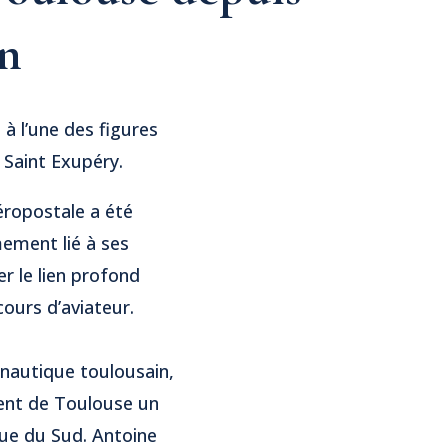
on
à l’une des figures
 Saint Exupéry.
éropostale a été
mement lié à ses
er le lien profond
cours d’aviateur.
onautique toulousain,
ient de Toulouse un
que du Sud. Antoine