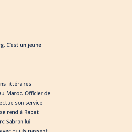
rg. C’est un jeune
s littéraires
au Maroc. Officier de
fectue son service
 se rend à Rabat
rc Sabran lui
avec qui ils passent