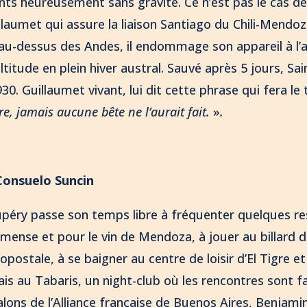
s heureusement sans gravité. Ce n’est pas le cas de c
llaumet qui assure la liaison Santiago du Chili-Mendoz
u-dessus des Andes, il endommage son appareil à l’at
ltitude en plein hiver austral. Sauvé après 5 jours, Sa
930. Guillaumet vivant, lui dit cette phrase qui fera l
jure, jamais aucune bête ne l’aurait fait.
»
.
Consuelo Suncin
upéry passe son temps libre à fréquenter quelques r
mense et pour le vin de Mendoza, à jouer au billard 
postale, à se baigner au centre de loisir d’El Tigre et
is au Tabaris, un night-club où les rencontres sont fa
alons de l’Alliance française de Buenos Aires, Benjami