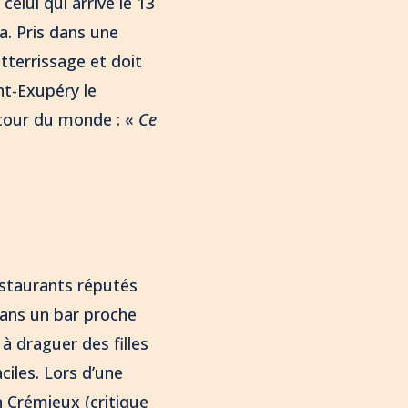
elui qui arrive le 13
a. Pris dans une
terrissage et doit
int-Exupéry le
e tour du monde : «
Ce
estaurants réputés
dans un bar proche
 à draguer des filles
ciles. Lors d’une
n Crémieux (critique