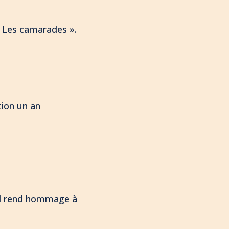
 « Les camarades ».
ion un an
 il rend hommage à