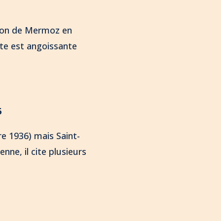
ition de Mermoz en
nte est angoissante
6
e 1936) mais Saint-
nne, il cite plusieurs