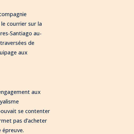
a compagnie
le courrier sur la
ires-Santiago au-
 traversées de
quipage aux
n engagement aux
oyalisme
pouvait se contenter
permet pas d’acheter
e épreuve.