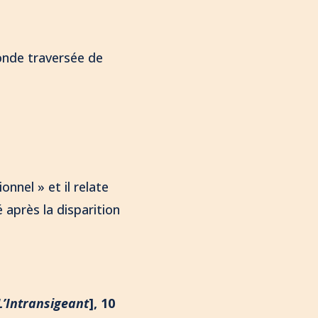
onde traversée de
nnel » et il relate
é après la disparition
L’Intransigeant
], 10