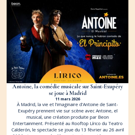
d’œuvre d’Antoine de Saint Exupéry s’est imposé au
[…]
LIRE L'ARTICLE
Antoine, la comédie musicale sur Saint-Exupéry
se joue à Madrid
11 mars 2026
À Madrid, la vie et l’imaginaire d’Antoine de Saint-
Exupéry prennent vie sur scène avec Antoine, el
musical, une création produite par Beon
Entertainment. Présenté au Rooftop Lírico du Teatro
Calderón, le spectacle se joue du 13 février au 26 avril