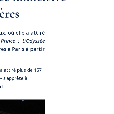
ères
, où elle a attiré
 Prince : L’Odyssée
es à Paris à partir
 attiré plus de 157
 »
s’apprête à
5
!