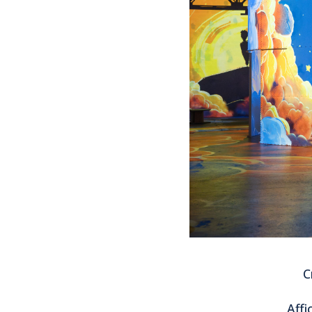
C
Affi