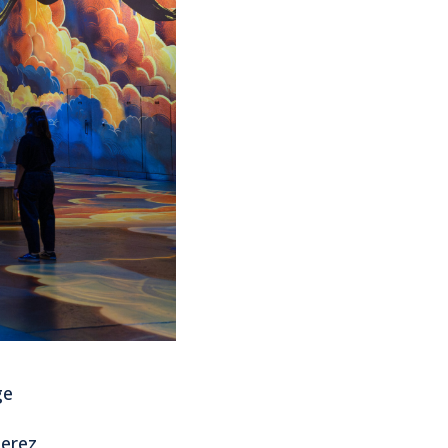
ge
serez