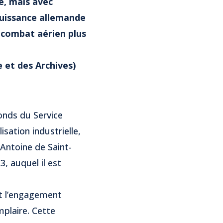
té, mais avec
 puissance allemande
n combat aérien plus
 et des Archives)
fonds du Service
isation industrielle,
’Antoine de Saint-
, auquel il est
nt l’engagement
plaire. Cette