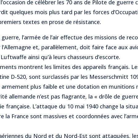
 l’occasion de célébrer les 70 ans de Pilote de guerre 
dit quelques mois plus tard par les forces d’Occupati
remiers textes en prose de résistance.
 guerre, l’armée de l’air effectue des missions de rec
 l’Allemagne et, parallèlement, doit faire face aux av
Luftwaffe ainsi qu’à leurs chasseurs d’escorte.
ents montrent les limites des appareils français. Le
tine D-520, sont surclassés par les Messerschmitt 109
un armement plus faible et une dotation en munitions
ité allemande n’est pas flagrante, la « drôle de guerr
e française. L’attaque du 10 mai 1940 change la situa
re la France sont massives et coordonnées avec l’arm
aériennes du Nord et du Nord-Est sont attaquées, les