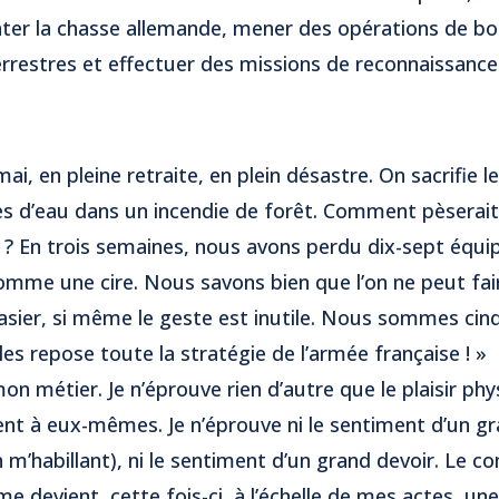
ronter la chasse allemande, mener des opérations de
errestres et effectuer des missions de reconnaissance
i, en pleine retraite, en plein désastre. On sacrifie
res d’eau dans un incendie de forêt. Comment pèserait
 ? En trois semaines, nous avons perdu dix-sept équip
mme une cire. Nous savons bien que l’on ne peut fa
rasier, si même le geste est inutile. Nous sommes cin
es repose toute la stratégie de l’armée française ! »
n métier. Je n’éprouve rien d’autre que le plaisir phy
ent à eux-mêmes. Je n’éprouve ni le sentiment d’un gr
 m’habillant), ni le sentiment d’un grand devoir. Le c
sme devient, cette fois-ci, à l’échelle de mes actes, un