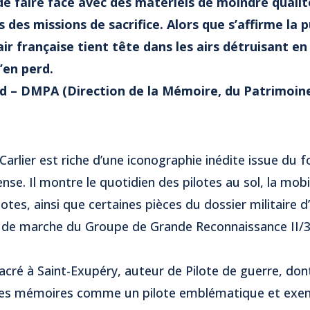
 de faire face avec des matériels de moindre quali
 des missions de sacrifice. Alors que s’affirme la
’air française tient tête dans les airs détruisant e
n’en perd.
d – DMPA (Direction de la Mémoire, du Patrimoine
arlier est riche d’une iconographie inédite issue du 
nse. Il montre le quotidien des pilotes au sol, la mobil
lotes, ainsi que certaines pièces du dossier militaire d
l de marche du Groupe de Grande Reconnaissance II/33
acré à Saint-Exupéry, auteur de Pilote de guerre, do
s les mémoires comme un pilote emblématique et exem