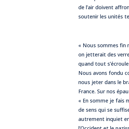
de l’air doivent aff
soutenir les unités t
« Nous sommes fin ma
on jetterait des ver
quand tout s’écroule
Nous avons fondu co
nous jeter dans le b
France. Sur nos épaul
« En somme je fais mo
de sens qui se suffis
autrement inquiet en
l’Occident et le nazi