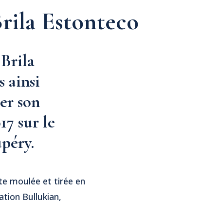
rila Estonteco
 Brila
 ainsi
er son
17 sur le
upéry.
ite moulée et tirée en
ation Bullukian,