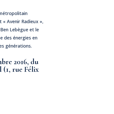
 métropolitain
it « Avenir Radieux »,
r Ben Lebègue et le
ie des énergies en
es générations.
mbre 2016, du
 (1, rue Félix