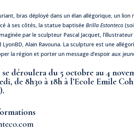
ouriant, bras déployé dans un élan allégorique, un lion
é à ses côtés, la statue baptisée
Brilla Estonteco
(so
maginée par le sculpteur Pascal Jacquet, l’illustrateu
l LyonBD, Alain Ravouna. La sculpture est une allégor
er la région et porter un message d’espoir aux jeun
 se déroulera du 5 octobre au 4 nove
di, de 8h30 à 18h à l’Ecole Emile Cohl
).
formations
nteco.com