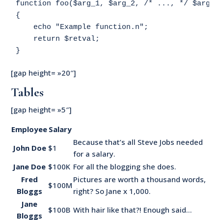
function foo($arg_1, $arg_2, /* ..., */ $arg_n)
{

    echo "Example function.n";

    return $retval;

[gap height= »20″]
Tables
[gap height= »5″]
Employee
Salary
Because that’s all Steve Jobs needed
John Doe
$1
for a salary.
Jane Doe
$100K
For all the blogging she does.
Fred
Pictures are worth a thousand words,
$100M
Bloggs
right? So Jane x 1,000.
Jane
$100B
With hair like that?! Enough said…
Bloggs