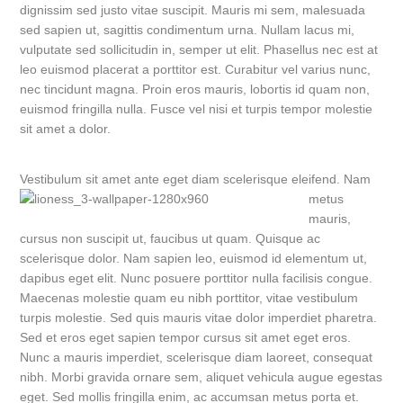
dignissim sed justo vitae suscipit. Mauris mi sem, malesuada
sed sapien ut, sagittis condimentum urna. Nullam lacus mi,
vulputate sed sollicitudin in, semper ut elit. Phasellus nec est at
leo euismod placerat a porttitor est. Curabitur vel varius nunc,
nec tincidunt magna. Proin eros mauris, lobortis id quam non,
euismod fringilla nulla. Fusce vel nisi et turpis tempor molestie
sit amet a dolor.
Vestibulum sit amet ante eget diam scel
erisque eleifend. Nam
metus
mauris,
cursus non suscipit ut, faucibus ut quam. Quisque ac
scelerisque dolor. Nam sapien leo, euismod id elementum ut,
dapibus eget elit. Nunc posuere porttitor nulla facilisis congue.
Maecenas molestie quam eu nibh porttitor, vitae vestibulum
turpis molestie. Sed quis mauris vitae dolor imperdiet pharetra.
Sed et eros eget sapien tempor cursus sit amet eget eros.
Nunc a mauris imperdiet, scelerisque diam laoreet, consequat
nibh. Morbi gravida ornare sem, aliquet vehicula augue egestas
eget. Sed mollis fringilla enim, ac accumsan metus porta et.