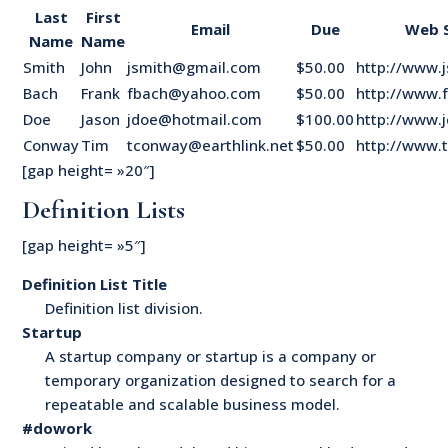
Last
First
Email
Due
Web S
Name
Name
Smith
John
jsmith@gmail.com
$50.00
http://www.
Bach
Frank
fbach@yahoo.com
$50.00
http://www.
Doe
Jason
jdoe@hotmail.com
$100.00
http://www.
Conway
Tim
tconway@earthlink.net
$50.00
http://www.
[gap height= »20″]
Definition Lists
[gap height= »5″]
Definition List Title
Definition list division.
Startup
A startup company or startup is a company or
temporary organization designed to search for a
repeatable and scalable business model.
#dowork