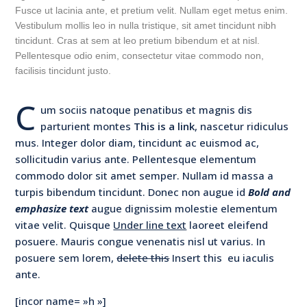
Fusce ut lacinia ante, et pretium velit. Nullam eget metus enim.
Vestibulum mollis leo in nulla tristique, sit amet tincidunt nibh
tincidunt. Cras at sem at leo pretium bibendum et at nisl.
Pellentesque odio enim, consectetur vitae commodo non,
facilisis tincidunt justo.
C
um sociis natoque penatibus et magnis dis
parturient montes
This is a link
, nascetur ridiculus
mus. Integer dolor diam, tincidunt ac euismod ac,
sollicitudin varius ante. Pellentesque elementum
commodo dolor sit amet semper. Nullam id massa a
turpis bibendum tincidunt. Donec non augue id
Bold and
emphasize text
augue dignissim molestie elementum
vitae velit. Quisque
Under line text
laoreet eleifend
posuere. Mauris congue venenatis nisl ut varius. In
posuere sem lorem,
delete this
Insert this
eu iaculis
ante.
[incor name= »h »]