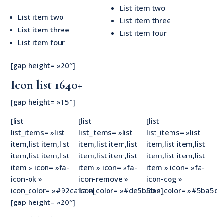
List item two
List item two
List item three
List item three
List item four
List item four
[gap height= »20″]
Icon list 1640+
[gap height= »15″]
[list
[list
[list
list_items= »list
list_items= »list
list_items= »list
item,list item,list
item,list item,list
item,list item,list
item,list item,list
item,list item,list
item,list item,list
item » icon= »fa-
item » icon= »fa-
item » icon= »fa-
icon-ok »
icon-remove »
icon-cog »
icon_color= »#92ca1a »]
icon_color= »#de5b5b »]
icon_color= »#5ba5d
[gap height= »20″]