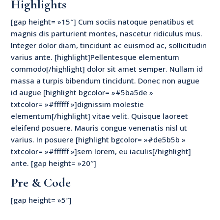
Highlights
[gap height= »15″] Cum sociis natoque penatibus et
magnis dis parturient montes, nascetur ridiculus mus.
Integer dolor diam, tincidunt ac euismod ac, sollicitudin
varius ante. [highlight]Pellentesque elementum
commodo[/highlight] dolor sit amet semper. Nullam id
massa a turpis bibendum tincidunt. Donec non augue
id augue [highlight bgcolor= »#5ba5de »
txtcolor= »#ffffff »]dignissim molestie
elementum[/highlight] vitae velit. Quisque laoreet
eleifend posuere. Mauris congue venenatis nisl ut
varius. In posuere [highlight bgcolor= »#de5b5b »
txtcolor= »#ffffff »]sem lorem, eu iaculis[/highlight]
ante. [gap height= »20″]
Pre & Code
[gap height= »5″]