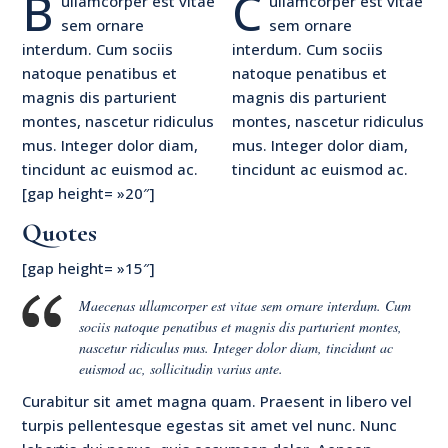
B
C
ullamcorper est vitae
ullamcorper est vitae
sem ornare
sem ornare
interdum. Cum sociis
interdum. Cum sociis
natoque penatibus et
natoque penatibus et
magnis dis parturient
magnis dis parturient
montes, nascetur ridiculus
montes, nascetur ridiculus
mus. Integer dolor diam,
mus. Integer dolor diam,
tincidunt ac euismod ac.
tincidunt ac euismod ac.
[gap height= »20″]
Quotes
[gap height= »15″]
Maecenas ullamcorper est vitae sem ornare interdum. Cum
sociis natoque penatibus et magnis dis parturient montes,
nascetur ridiculus mus. Integer dolor diam, tincidunt ac
euismod ac, sollicitudin varius ante.
Curabitur sit amet magna quam. Praesent in libero vel
turpis pellentesque egestas sit amet vel nunc. Nunc