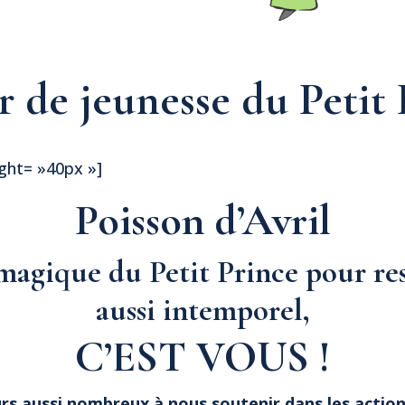
ir de jeunesse du Petit
ght= »40px »]
Poisson d’Avril
magique du Petit Prince pour res
aussi intemporel,
C’EST VOUS !
urs aussi nombreux à nous soutenir dans les acti