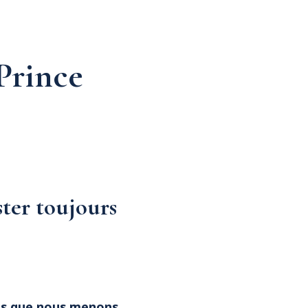
 Prince
ter toujours
ons que nous menons