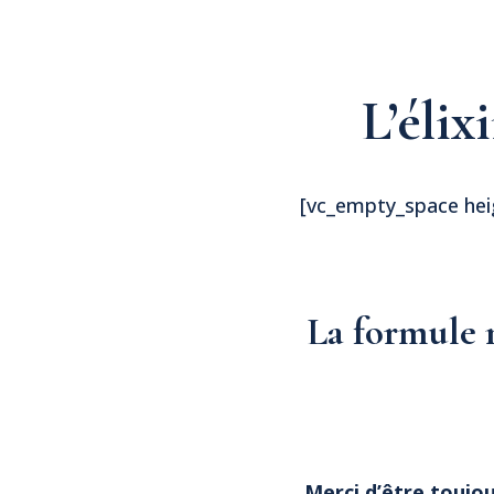
L’élix
[vc_empty_space hei
La formule 
Merci d’être toujo