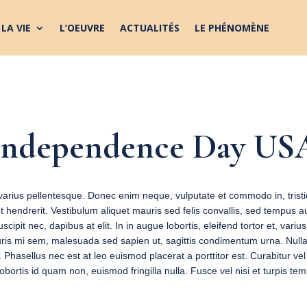
LA VIE
L’OEUVRE
ACTUALITÉS
LE PHÉNOMÈNE
Independence Day US
e varius pellentesque. Donec enim neque, vulputate et commodo in, tristi
get hendrerit. Vestibulum aliquet mauris sed felis convallis, sed tempu
cipit nec, dapibus at elit. In in augue lobortis, eleifend tortor et, vari
auris mi sem, malesuada sed sapien ut, sagittis condimentum urna. Null
it. Phasellus nec est at leo euismod placerat a porttitor est. Curabitur ve
bortis id quam non, euismod fringilla nulla. Fusce vel nisi et turpis te