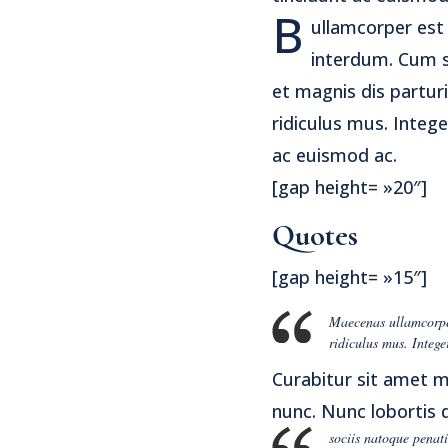
B
ullamcorper est
interdum. Cum s
et magnis dis partur
ridiculus mus. Intege
ac euismod ac.
[gap height= »20″]
Quotes
[gap height= »15″]
Maecenas ullamcorper
ridiculus mus. Intege
Curabitur sit amet m
nunc. Nunc lobortis 
sociis natoque penati