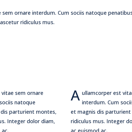
e sem ornare interdum. Cum sociis natoque penatibus
ascetur ridiculus mus.
A
 vitae sem ornare
ullamcorper est vit
sociis natoque
interdum. Cum soci
dis parturient montes,
et magnis dis parturien
us. Integer dolor diam,
ridiculus mus. Integer do
 ac.
ac euismod ac.