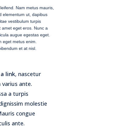
eleifend. Nam metus mauris,
id elementum ut, dapibus
itae vestibulum turpis
it amet eget eros. Nunc a
hicula augue egestas eget.
lam eget metus enim.
bibendum et at nisl.
 a link
, nascetur
 varius ante.
sa a turpis
ignissim molestie
 Mauris congue
ulis ante.