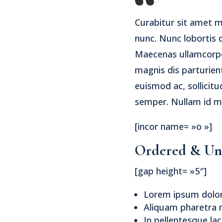
Curabitur sit amet m
nunc. Nunc lobortis 
Maecenas ullamcorpe
magnis dis parturien
euismod ac, sollicit
semper. Nullam id ma
[incor name= »o »]
Ordered & Uno
[gap height= »5″]
Lorem ipsum dolor 
Aliquam pharetra 
In pellentesque la