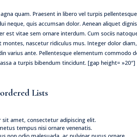
agna quam. Praesent in libero vel turpis pellentesque
dui neque, quis accumsan dolor. Aenean aliquet digni
r est vitae sem ornare interdum. Cum sociis natoqu
t montes, nascetur ridiculus mus. Integer dolor diam,
udin varius ante. Pellentesque elementum commodo d
ssa a turpis bibendum tincidunt. [gap height= »20″]
rdered Lists
sit amet, consectetur adipiscing elit.
metus tempus nisi ornare venenatis.
cus non odio malesuada, ac pulvinar purus ornare.