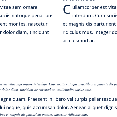
C
 vitae sem ornare
ullamcorper est vit
ociis natoque penatibus
interdum. Cum socii
ient montes, nascetur
et magnis dis parturien
r dolor diam, tincidunt
ridiculus mus. Integer do
ac euismod ac.
 est vitae sem ornare interdum. Cum sociis natoque penatibus et magnis dis pa
r dolor diam, tincidunt ac euismod ac, sollicitudin varius ante.
agna quam. Praesent in libero vel turpis pellentesque
dui neque, quis accumsan dolor. Aenean aliquet digni
bus et magnis dis parturient montes, nascetur ridiculus mus.