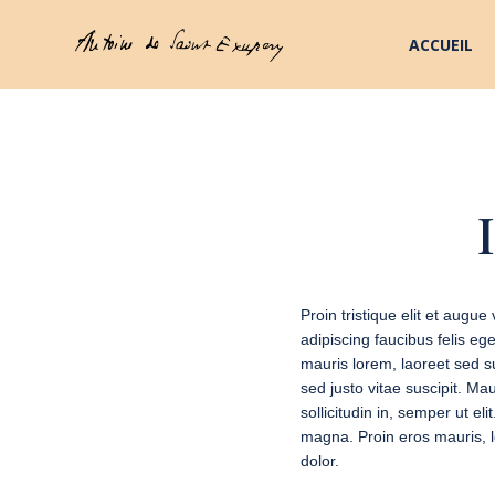
ACCUEIL
Proin tristique elit et augu
adipiscing faucibus felis e
mauris lorem, laoreet sed sus
sed justo vitae suscipit. M
sollicitudin in, semper ut el
magna. Proin eros mauris, lo
dolor.