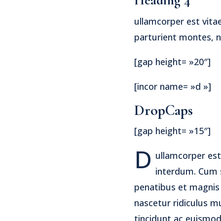
ullamcorper est vita
parturient montes, n
[gap height= »20″]
[incor name= »d »]
DropCaps
[gap height= »15″]
D
ullamcorper est
interdum. Cum 
penatibus et magnis 
nascetur ridiculus m
tincidunt ac euismod