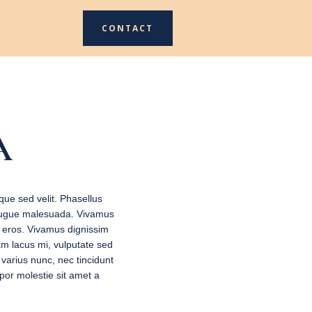
CONTACT
A
que sed velit. Phasellus
s augue malesuada. Vivamus
us eros. Vivamus dignissim
am lacus mi, vulputate sed
l varius nunc, nec tincidunt
mpor molestie sit amet a