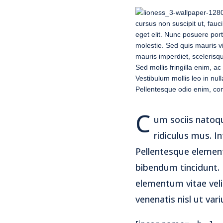
cursus non suscipit ut, fau
eget elit. Nunc posuere port
molestie. Sed quis mauris v
mauris imperdiet, scelerisq
Sed mollis fringilla enim, a
Vestibulum mollis leo in null
Pellentesque odio enim, cons
C
um sociis natoq
ridiculus mus. In
Pellentesque elemen
bibendum tincidunt.
elementum vitae veli
venenatis nisl ut va