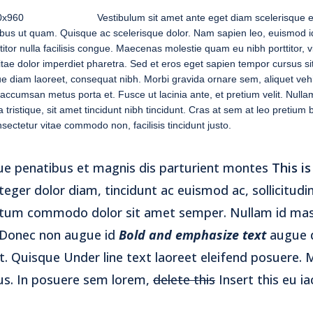
Vestibulum sit amet ante eget diam scel
erisque 
cibus ut quam. Quisque ac scelerisque dolor. Nam sapien leo, euismod 
titor nulla facilisis congue. Maecenas molestie quam eu nibh porttitor, v
itae dolor imperdiet pharetra. Sed et eros eget sapien tempor cursus s
ue diam laoreet, consequat nibh. Morbi gravida ornare sem, aliquet ve
c accumsan metus porta et. Fusce ut lacinia ante, et pretium velit. Nul
a tristique, sit amet tincidunt nibh tincidunt. Cras at sem at leo pretium 
ectetur vitae commodo non, facilisis tincidunt justo.
ue penatibus et magnis dis parturient montes
This is
teger dolor diam, tincidunt ac euismod ac, sollicitudin
tum commodo dolor sit amet semper. Nullam id mas
 Donec non augue id
Bold and emphasize text
augue d
t. Quisque Under line text laoreet eleifend posuere.
rius. In posuere sem lorem,
delete this
Insert this
eu iac