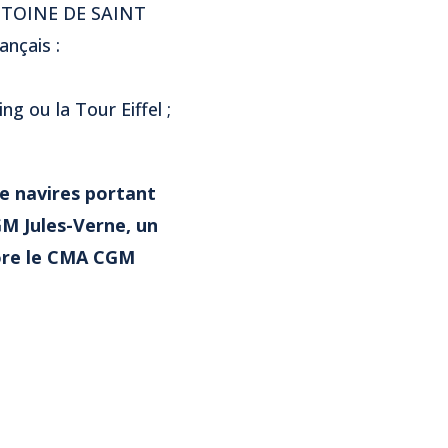
 ANTOINE DE SAINT
nçais :
ng ou la Tour Eiffel ;
e navires portant
GM Jules-Verne, un
core le CMA CGM