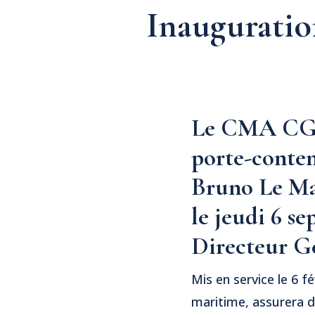
Inaugurati
Le CMA CGM 
porte-conte
Bruno Le Mai
le jeudi 6 s
Directeur 
Mis en service le 6 f
maritime, assurera des