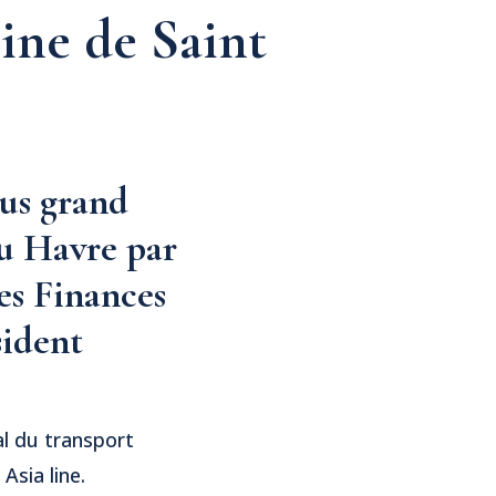
ne de Saint
us grand
u Havre par
es Finances
sident
al du transport
Asia line.