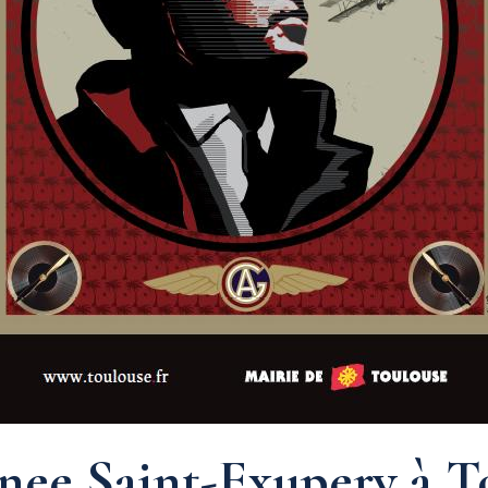
nnee Saint-Exupery à T